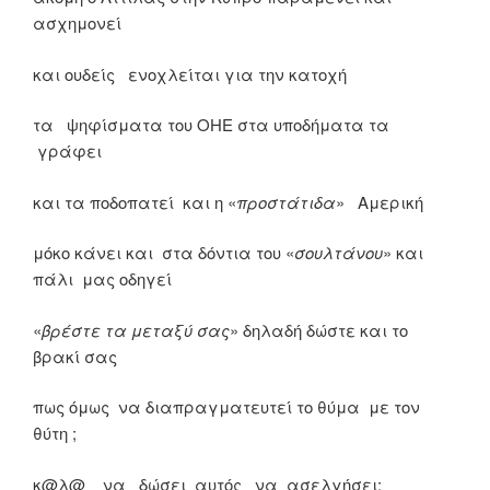
ασχημονεί
και ουδείς ενοχλείται για την κατοχή
τα ψηφίσματα του ΟΗΕ στα υποδήματα τα
γράφει
και τα ποδοπατεί και η «
προστάτιδα
» Αμερική
μόκο κάνει και στα δόντια του «
σουλτάνου
» και
πάλι μας οδηγεί
«
βρέστε τα μεταξύ σας
» δηλαδή δώστε και το
βρακί σας
πως όμως να διαπραγματευτεί το θύμα με τον
θύτη ;
κ@λ@ να δώσει αυτός να ασελγήσει;