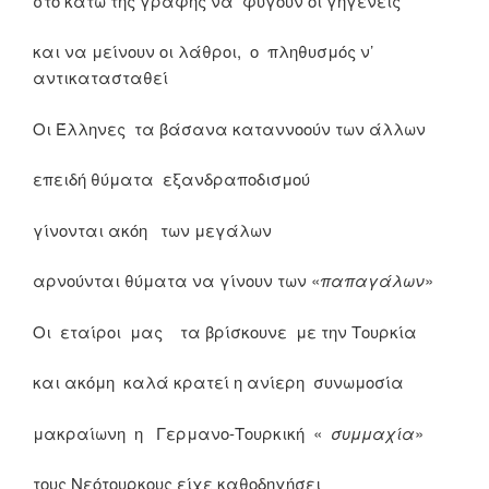
στο κάτω της γραφής να φύγουν οι γηγενείς
και να μείνουν οι λάθροι, ο πληθυσμός ν’
αντικατασταθεί
Οι Έλληνες τα βάσανα καταννοούν των άλλων
επειδή θύματα εξανδραποδισμού
γίνονται ακόη των μεγάλων
αρνούνται θύματα να γίνουν των «
παπαγάλων
»
Οι εταίροι μας τα βρίσκουνε με την Τουρκία
και ακόμη καλά κρατεί η ανίερη συνωμοσία
μακραίωνη η Γερμανο-Τουρκική «
συμμαχία
»
τους Νεότουρκους είχε καθοδηγήσει