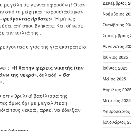
Δεκέμβριος 2
ο μεγάλη σε γενναιοφροσύνη ! Όταν
αν από τη μάχη και παρουσιάστηκαν
Νοέμβριος 20
 «
φεύγοντας ήρθατε;»
¨Η μήπως
Οκτώβριος 20
μέσα, απ’ όπου βγήκατε; Και σήκωσε
ε την κοιλιά της .
Σεπτέμβριος 
γοντας ο γιός της για εκστρατεία
Αύγουστος 20
Ιούλιος 2025
νει :
«Ή θα την φέρεις νικητής (την
Ιούνιος 2025
άνω της νεκρό»
, δηλαδή
« Θα
Μάιος 2025
»
.
Απρίλιος 202
 στην θρυλική βασίλισσα της
Μάρτιος 2025
άτες όμως όχι με μεγαλύτερη
διά τους νεκρά , αρκεί να έδειξαν
Φεβρουάριος
Ιανουάριος 2
τε ο θάνατος