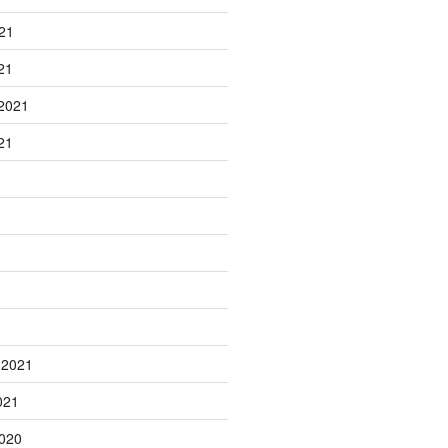
21
21
2021
21
1
 2021
021
020