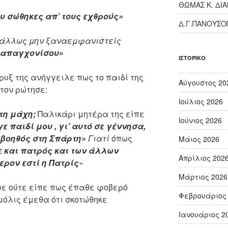
ΘΩΜΑΣ Κ. ΔΙ
υ σώθηκες απ’ τους εχθρούς»
Δ.Γ.ΠΑΝΟΥΣ
’άλλως μην ξαναεμφανιστείς
απαγχονίσου
»
ΙΣΤΟΡΙΚΌ
ρυξ της ανήγγειλε πως το παιδί της
Αύγουστος 20
 τον ρώτησε:
Ιούλιος 2026
τη μάχη;
Παλικάρι μητέρα της είπε
Ιούνιος 2026
γε παιδί μου , γι’ αυτό σε γέννησα,
 βοηθός στη Σπάρτη»
Γιατί
όπως
Μάιος 2026
ε και πατρός και των άλλων
Απρίλιος 202
ρον εστί η Πατρίς
»
Μάρτιος 2026
ε ούτε είπε πως έπαθε φοβερό
Φεβρουάριος
μόλις έμεθα ότι σκοτώθηκε
Ιανουάριος 2