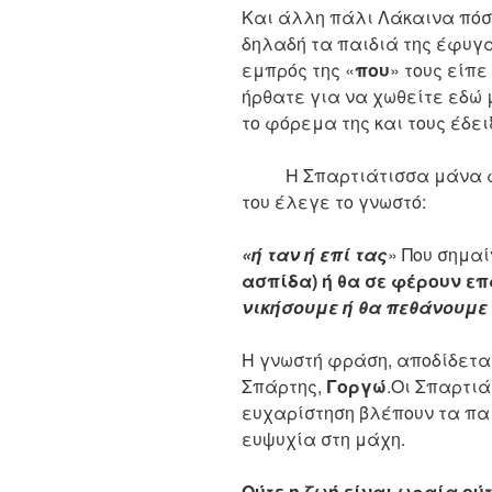
Και άλλη πάλι Λάκαινα πόσ
δηλαδή τα παιδιά της έφυγ
εμπρός της «
που
» τους είπε
ήρθατε για να χωθείτε εδώ 
το φόρεμα της και τους έδειξ
Η Σπαρτιάτισσα μάνα φεύ
του έλεγε το γνωστό:
«ή ταν ή επί τας
» Πoυ σημαί
ασπίδα) ή θα σε φέρουν επ
νικήσουμε ή θα πεθάνουμε 
Η γνωστή φράση, αποδίδεται
Σπάρτης,
Γοργώ
.Οι Σπαρτι
ευχαρίστηση βλέπουν τα παι
ευψυχία στη μάχη.
Ούτε η ζωή είναι ωραία ού