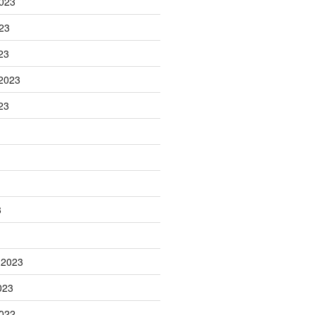
023
23
23
2023
23
3
 2023
023
022