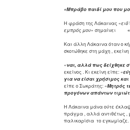
«Μπράβο παιδί μου που μο
Η φράση της Λάκαινας «
ειδ
εμπρός μου
» σημαίνει
«
Και άλλη Λάκαινα όταν ο κή
σκοτώθηκε στη μάχη , εκείνη
«
ναι, αλλά πως δείχθηκε σ
εκείνος . Κι εκείνη είπε: «
εύ
για να είσαι χρήσιμος και
είπε ο Σωκράτης:
«
Μητρός τ
προγόνων απάντων τιμιώτε
Η Λάκαινα μάνα ούτε έκλαψ
πράγμα , αλλά αντιθέτως , 
παλικαρίσια το εγκωμίαζε.