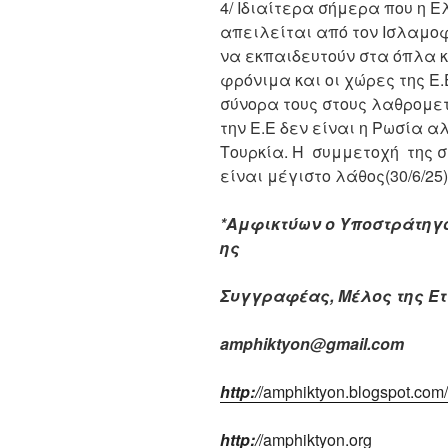
4/ Ιδιαίτερα σήμερα που η Ε
απειλείται από τον Ισλαμοφ
να εκπαιδευτούν στα όπλα 
φρόνιμα και οι χώρες της Ε.
σύνορα τους στους λαθρομετ
την Ε.Ε δεν είναι η Ρωσία 
Τουρκία. Η συμμετοχή της σ
είναι μέγιστο λάθος(30/6/25)
*Αμφικτύων ο Υποστράτηγο
ης
Συγγραφέας, Μέλος της Ε
amphiktyon
@
gmail
.
com
http
:/
/
amphiktyon
.
blogspot
.
com
/
http
:/
/
amphiktyon
.
org