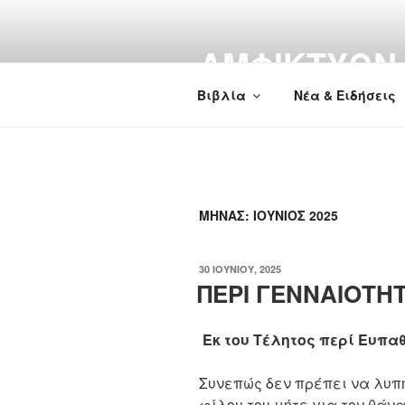
Μετάβαση
στο
ΑΜΦΙΚΤΎΩΝ
περιεχόμενο
Βιβλία
Νέα & Ειδήσεις
ΜΉΝΑΣ:
ΙΟΎΝΙΟΣ 2025
ΔΗΜΟΣΙΕΎΤΗΚΕ
30 ΙΟΥΝΊΟΥ, 2025
ΣΤΙΣ
ΠΕΡΙ ΓΕΝΝΑΙΟΤΗΤ
Εκ του Τέλητος περί Ευπα
Συνεπώς δεν πρέπει να λυπη
φίλου του μήτε για τον θάν