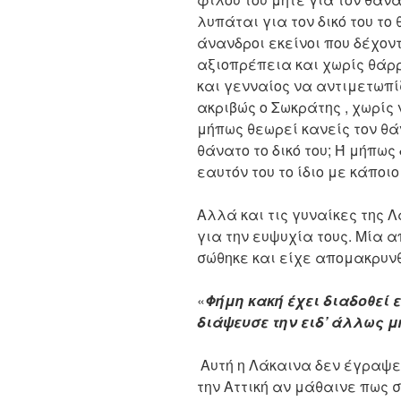
λυπάται για τον δικό του το 
άνανδροι εκείνοι που δέχον
αξιοπρέπεια και χωρίς θάρ
και γενναίος να αντιμετωπίζ
ακριβώς ο Σωκράτης , χωρίς
μήπως θεωρεί κανείς τον θά
θάνατο το δικό του; Ή μήπως
εαυτόν του το ίδιο με κάποι
Αλλά και τις γυναίκες της 
για την ευψυχία τους. Μία α
σώθηκε και είχε απομακρυνθ
«
Φήμη κακή έχει διαδοθεί 
διάψευσε την ειδ’ άλλως 
Αυτή η Λάκαινα δεν έγραψε
την Αττική αν μάθαινε πως σ