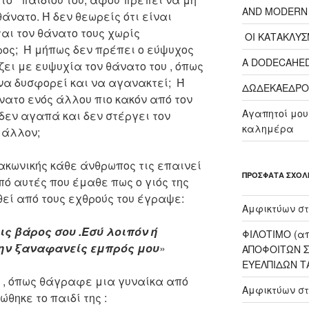
AND MODERN 
θάνατο. Ή δεν θεωρείς ότι είναι
ται τον θάνατο τους χωρίς
ΟΙ ΚΑΤΑΚΛΥΣ
ρος; Ή μήπως δεν πρέπει ο εύψυχος
A DODECAHED
ει με ευψυχία τον θάνατο του , όπως
 να δυσφορεί και να αγανακτεί; Ή
ΔΩΔΕΚΑΕΔΡΟ
νατο ενός άλλου πιο κακόν από τον
Αγαπητοί μου
 δεν αγαπά και δεν στέργει τον
καλημέρα
ο άλλον;
Λακωνικής κάθε άνθρωπος τις επαινεί
ΠΡΌΣΦΑΤΑ ΣΧΌΛ
πό αυτές που έμαθε πως ο γιός της
εί από τους εχθρούς του έγραψε:
Αμφικτύων
στ
εις βάρος σου .Εσύ λοιπόν ή
ΦΙΛΟΤΙΜΟ (απ
μην ξαναφανείς εμπρός μου
»
ΑΠΟΦΟΙΤΩΝ Σ
ΕΥΕΛΠΙΔΩΝ Τ
 , όπως θάγραφε μια γυναίκα από
Αμφικτύων
σ
ώθηκε το παιδί της :