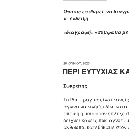
Όποιος
επιθυμεί
να
διαγρ
ν
ένδειξη
«διαγραφή» «σύμφωνα με τ
ΔΗΜΟΣΙΕΎΤΗΚΕ
29 ΙΟΥΝΊΟΥ, 2025
ΣΤΙΣ
ΠΕΡΙ ΕΥΤΥΧΙΑΣ Κ
Σωκράτης
Το ίδιο πράγμα είναι κανείς
αγώνα να κινήσει δίκη κατά
επειδή η μοίρα τον έπληξε σ
δείχνει κανείς πως αγνοεί μ
άνθρωποι κατεβήκαμε στον 