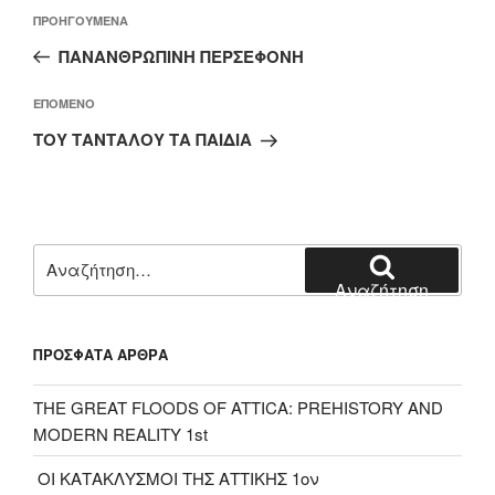
Πλοήγηση
Προηγούμενο
ΠΡΟΗΓΟΎΜΕΝΑ
άρθρων
άρθρο
ΠΑΝΑΝΘΡΩΠΙΝΗ ΠΕΡΣΕΦΟΝΗ
Επόμενο
ΕΠΌΜΕΝΟ
άρθρο
ΤΟΥ ΤΑΝΤΑΛΟΥ ΤΑ ΠΑΙΔΙΑ
Αναζήτηση
για:
Αναζήτηση
ΠΡΌΣΦΑΤΑ ΆΡΘΡΑ
THE GREAT FLOODS OF ATTICA: PREHISTORY AND
MODERN REALITY 1st
ΟΙ ΚΑΤΑΚΛΥΣΜΟΙ ΤΗΣ ΑΤΤΙΚΗΣ 1ον