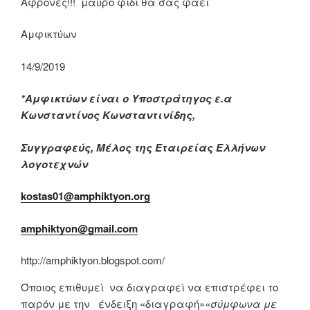
Άφρονες!!! μαύρο φίδι θα σας φάει
Αμφικτύων
14/9/2019
*Αμφικτύων είναι ο Υποστράτηγος ε.α
Κωνσταντίνος Κωνσταντινίδης,
Συγγραφεύς, Μέλος της Εταιρείας Ελλήνων
λογοτεχνών
kostas
01@
amphiktyon
.
org
amphiktyon
@
gmail
.
com
http://amphiktyon.blogspot.com/
Όποιος επιθυμεί να διαγραφεί να επιστρέφει το
παρόν με την ένδειξη «διαγραφή»
«σύμφωνα με