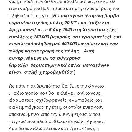
νίκη, ή λύση των διεθνών προβλημάτων, αλλά σε
αφανισμό του Πολιτισμού και μεγάλου μέρους του
πληθυσμού της γης. [
Η
πρωτόγονη ατομική βόμβα
ουρανίου ισχύος μόλις 20 ΚΤ που έριξαν οι
Αμερικανοί στις 6 Αυγ,1945 στη Χιροσίμα είχε
απώλειες 150.000 (νεκρούς και τραυματίες) επί
συνολικού πληθυσμού 400.000 κατοίκων και την
πλήρη καταστροφή της πόλης. Αυτή
συγκρινόμενη με τα σύγχρονα
θηριώδη θερμοπυρηνικά όπλα μεγατόνων
είναι απλή χειροβομβίδα
]
Ως πότε η ανθρωπότητα θα ζει στην άγνοια
, αδιαφορία και θα εκλέγει ανίκανους ,
άρρωστους, σχιζοφρενείς, εγωπαθείς και
σαλτιμπάγκους ηγέτες, οι οποίοι ενεργούν
υποκινούμενα από την διεθνή εξουσία του
παγκόσμιου πλούτου(
Πολυεθνικών , Αγορών,
Αμοιβαίων Κεφαλαίων και Τραπεζών
), η