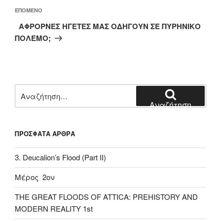
Επόμενο
ΕΠΌΜΕΝΟ
άρθρο
ΑΦΡΟΡΝΕΣ ΗΓΕΤΕΣ ΜΑΣ ΟΔΗΓΟΥΝ ΣΕ ΠΥΡΗΝΙΚΟ
ΠΟΛΕΜΟ;
Αναζήτηση
για:
Αναζήτηση
ΠΡΌΣΦΑΤΑ ΆΡΘΡΑ
3. Deucalion’s Flood (Part II)
Μέρος 2ον
THE GREAT FLOODS OF ATTICA: PREHISTORY AND
MODERN REALITY 1st