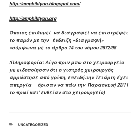
http://amphiktyon.blogspot.com/
http://amphiktyon.org
Όποιος επιθυμεί να διαγραφεί να επιστρέφει
το παρόν με την ένδειξη «διαγραφή»
«σύμφωνα με το άρθρο 14 του νόμου 2672/98
(Πληροφορία:
Λίγο πριν μπω στο χειρουργείο
με ειδοποίησαν ότι ο γιατρός χειρουργός
αρρώστησε από γρίπη, επειδή.την Τετάρτη έχει
απεργία όρισαν να πάω την Παρασκευή 22/11
το πρωί κατ’ ευθείαν στο χειρουργείο
)
ΚΑΤΗΓΟΡΊΕΣ
UNCATEGORIZED