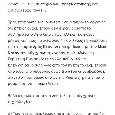
κανόνων των συστημάτων προειδοποίησης και
ασφάλειας των Π.Ο.
Προς επίρρωση των ανωτέρω αναφέρω το γεγονός
ότι επειδή οι Σοβιετικοί δεν είχαν αξιόπιστα
συστήματα ασφαλείας των Π.Ο και εκ φόβου
μήπως κάποιος παράφρων ή εκ λάθους εξαπολύσει
τούτα, ο πρόεδρος
Κέννεντι
παρέδωσε με τον
Μακ
Νότον
την σύγχρονη τεχνολογία κλειδών στη
Σοβιετική Ένωση ώστε του λοιπού αυτά να
ελέγχονται ασφαλώς από τον ηγέτη του Σοβιετικού
κράτους. Ο ανεύθυνος όμως
Βαλένσκι
βομβάρδισε
ραντάρ πυρηνικών όπλων της Ρωσίας με ότι τούτο
μπορούσε να προκαλέσει.
Βέβαια, τώρα με την ανάπτυξη της σύγχρονης
τεχνολογίας:
α/ Των αντιπυραυλικών συστημάτων που μπορούν