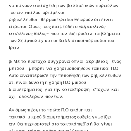
να κάνουν ανάσχεση των βαλλιστικών πυραύλων
του αντιπάλου, ορισμένοι
ρηξικέλευθοι θερμοκέφαλοι θεωρούν ότι είναι
άτρωτοι. Όμως τους διαψεύδει ο «
Ισραηλινός
ατσάλινος θόλος
» που τον διέτρυσαν τα βλήματα
των Χεσμπολάχ και οι βαλλιστικοί πύραυλοι του
Ιραν
β/ Με τα εύστοχα σύγχρονα όπλα ακρίβειας ενός
μέτρου μπορεί να χρησιμοποιηθούν τακτικά Π.Ο.
Αυτό αναπτέρωσε την πεποίθηση των ρηξικέλευθων
ότι είναι δυνατή η χρήση Π.Ο μικρού
διαμετρήματος για την καταστροφή στόχων και
όχι ολόκληρων πόλεων.
Αν όμως πέσει το πρώτο Π.Ο ακόμη και
τακτικό μικρού διαμετρήματος ουδείς γνωρίζει
αν θα περιοριστεί στο τακτικό πεδίο ή θα γίνει
κλιμακωτά και χρήση μεγαλύτερων