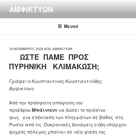
Μετάβαση
ΑΜΦΙΚΤΎΩΝ
στο
περιεχόμενο
Μενού
ΔΗΜΟΣΙΕΎΤΗΚΕ
19 ΝΟΕΜΒΡΊΟΥ, 2024
ΑΠΌ
ΑΜΦΙΚΤΎΩΝ
ΣΤΙΣ
ΩΣΤΕ ΠΑΜΕ ΠΡΟΣ
ΠΥΡΗΝΙΚΗ ΚΛΙΜΑΚΩΣΗ;
Γράφει ο Κωνσταντίνος Κωνσταντινίδης
Αμφικτύων
Από την πρόσφατη απόφαση του
προέδρου
Μπάιντεντ
να δώσει το πράσινο
φως για επέκταση των πληγμάτων σε βάθος στη
Ρωσία από τις Ουκρανικές δυνάμεις ο ήδη υπάρχον
ψυχρός πόλεμος μπαίνει σε νέα φάση της