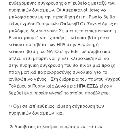
ενδεχόμενης σύγκρουσης απ’ ευθείας μεταξύ των
πυρηνικών δυνάμεων. Οι Αμερικανοί ίσως να
μπλοφάρουν με την πεποίθηση ότι η Ρωσία δε θα
κάνει χρήση Πυρηνικών Όπλων(Π.Ο). Συχνά όμως οι
μπλόφες δεν πιάνουν. Σε μια τέτοια περίπτωση η
Ρωσία μπορεί να χτυπήσει κάποια βάση ή και
κάποια πρεσβεία των ΗΠΑ στην Ευρώπη, ή
κάποια βάση του ΝΑΤΟ στην Ε.Ε με συμβατικά
όπλα. Έτσι μπορεί να γίνει κλιμάκωση και να
στην πυρηνική σύγκρουση που θα είναι μια πράξη
πραγματικά παραφροσύνης συνολικά για το
ανθρώπινο γένος. Στη διάρκεια του πρώτου Ψυχρού
Πολέμου οι Πυρηνικές Δυνάμεις ΗΠΑ-ΕΣΣΔ είχαν
δεχθεί ένα
‘m
odus vivendi
’
το οποίον προέβλεπε:
1/ Όχι σε απ’ ευθείας άμεση σύγκρουση των
πυρηνικών δυνάμεων και
2/ Αμοιβαίος σεβασμός αμφότερων επί των